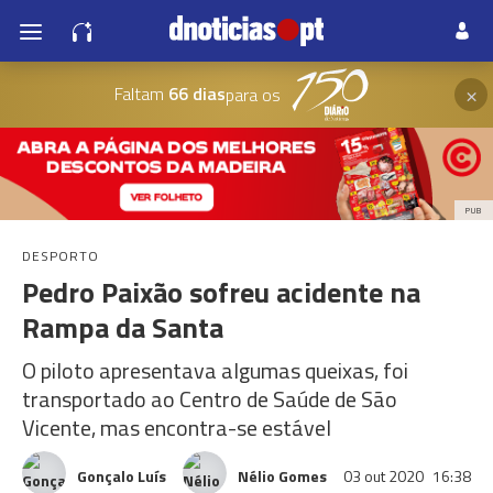
×
Faltam
66 dias
para os
PUB
DESPORTO
Pedro Paixão sofreu acidente na
Rampa da Santa
O piloto apresentava algumas queixas, foi
transportado ao Centro de Saúde de São
Vicente, mas encontra-se estável
Gonçalo Luís
Nélio Gomes
03 out 2020
16:38