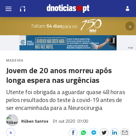
×
Faltam
64 dias
para os
PUB
MADEIRA
Jovem de 20 anos morreu após
longa espera nas urgências
Utente foi obrigada a aguardar quase 48 horas
pelos resultados do teste à covid-19 antes de
ser encaminhada para a Neurocirurgia
Rúben Santos
01 out 2020
07:00
4