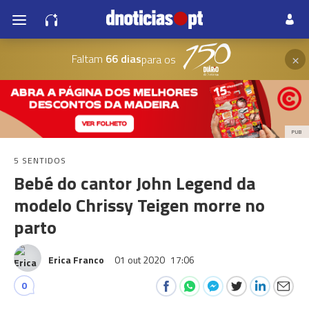
×
Faltam
66 dias
para os
PUB
5 SENTIDOS
Bebé do cantor John Legend da
modelo Chrissy Teigen morre no
parto
Erica Franco
01 out 2020
17:06
0