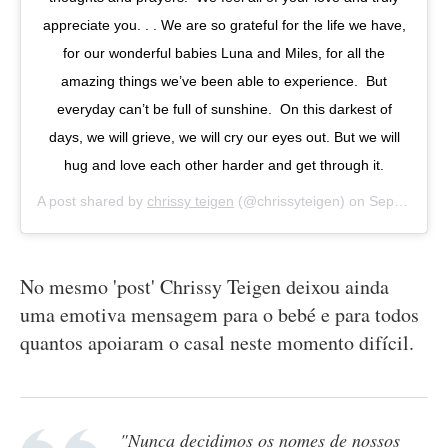
appreciate you. . . We are so grateful for the life we have,
for our wonderful babies Luna and Miles, for all the
amazing things we’ve been able to experience. But
everyday can’t be full of sunshine. On this darkest of
days, we will grieve, we will cry our eyes out. But we will
hug and love each other harder and get through it.
A post shared by
chrissy teigen
(@chrissyteigen) on
Sep 30, 2020 at 8:58pm PDT
No mesmo 'post' Chrissy Teigen deixou ainda
uma emotiva mensagem para o bebé e para todos
quantos apoiaram o casal neste momento difícil.
"Nunca decidimos os nomes de nossos