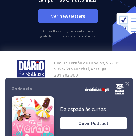
Ver newsletters
Consulte as opções e subscreva
gratuitamente as suas preferências.
Rua Dr. Fernão de Ornelas, 56 - 3º
9054-514 Funchal, Portugal
291 202 300
×
Podcasts
Instale a nossa App
Da espada às curtas
Ouvir Podcast
© 2024 Empresa Diário de Notícias, Lda.
Todos os direitos reservados.