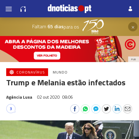
×
Faltam
65 dias
para os
PUB
CORONAVÍRUS
MUNDO
Trump e Melania estão infectados
Agência Lusa
02 out 2020
08:06
3