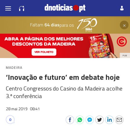
×
Faltam
64 dias
para os
PUB
MADEIRA
‘Inovação e futuro’ em debate hoje
Centro Congressos do Casino da Madeira acolhe
3.ª conferência
28 mai 2019
08:41
0