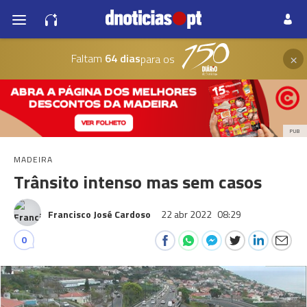
×
Faltam
64 dias
para os
PUB
MADEIRA
Trânsito intenso mas sem casos
Francisco José Cardoso
22 abr 2022
08:29
0