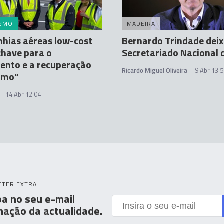
ISMO
MADEIRA
hias aéreas low-cost
Bernardo Trindade deix
chave para o
Secretariado Nacional 
ento e a recuperação
Ricardo Miguel Oliveira
9 Abr 13:
ismo”
14 Abr 12:04
TTER EXTRA
a no seu e-mail
mação da actualidade.