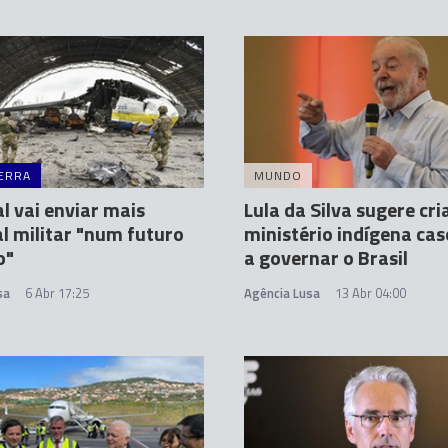
ERRA
MUNDO
l vai enviar mais
Lula da Silva sugere cr
l militar "num futuro
ministério indígena cas
o"
a governar o Brasil
sa
6 Abr 17:25
Agência Lusa
13 Abr 04:00