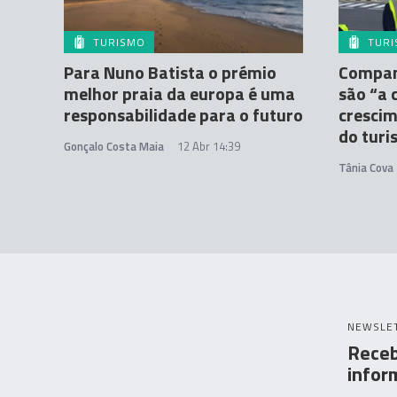
TURISMO
TUR
Para Nuno Batista o prémio
Compan
melhor praia da europa é uma
são “a 
responsabilidade para o futuro
crescim
do tur
Gonçalo Costa Maia
12 Abr 14:39
Tânia Cova
NEWSLE
Receb
infor