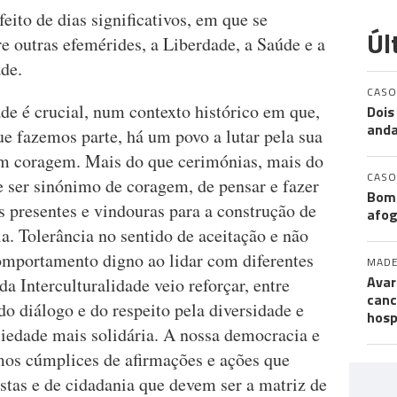
eito de dias significativos, em que se
Úl
 outras efemérides, a Liberdade, a Saúde e a
ade.
CASO
ade é crucial, num contexto histórico em que,
Dois
anda
e fazemos parte, há um povo a lutar pela sua
em coragem. Mais do que cerimónias, mais do
CASO
e ser sinónimo de coragem, de pensar e fazer
Bomb
es presentes e vindouras para a construção de
afog
a. Tolerância no sentido de aceitação e não
omportamento digno ao lidar com diferentes
MADE
Avar
a Interculturalidade veio reforçar, entre
canc
do diálogo e do respeito pela diversidade e
hosp
iedade mais solidária. A nossa democracia e
mos cúmplices de afirmações e ações que
stas e de cidadania que devem ser a matriz de