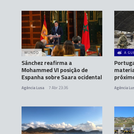
MUNDO
A GU
Sánchez reafirma a
Portuga
Mohammed VI posição de
materia
Espanha sobre Saara ocidental
próxim
Agência Lusa
7 Abr 23:36
Agência Lu