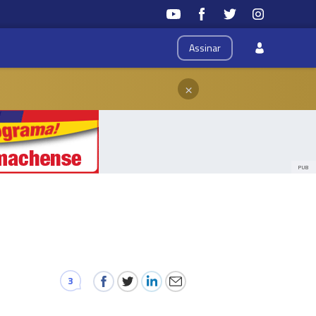
Assinar
×
PUB
3