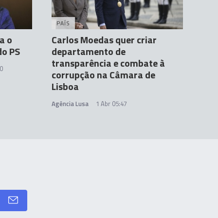
PAÍS
a o
Carlos Moedas quer criar
do PS
departamento de
transparência e combate à
50
corrupção na Câmara de
Lisboa
Agência Lusa
1 Abr 05:47