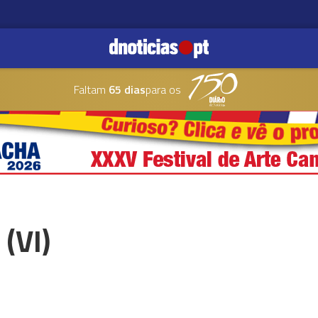
Faltam
65 dias
para os
 (VI)