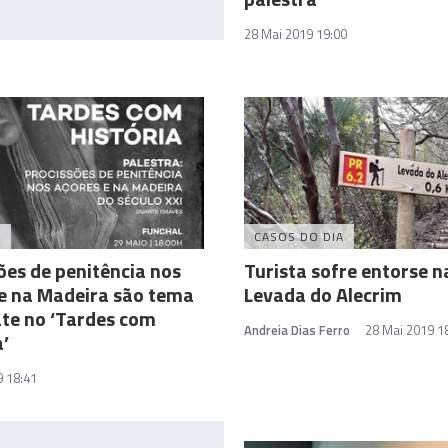
28 Mai 2019 19:00
A
CASOS DO DIA
ões de penitência nos
Turista sofre entorse n
e na Madeira são tema
Levada do Alecrim
te no ‘Tardes com
Andreia Dias Ferro
28 Mai 2019 1
a’
9 18:41