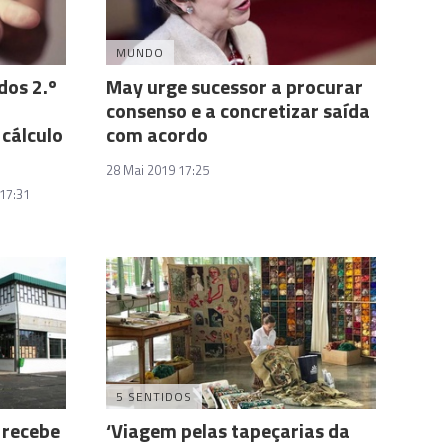
MUNDO
dos 2.º
May urge sucessor a procurar
consenso e a concretizar saída
cálculo
com acordo
28 Mai 2019 17:25
17:31
5 SENTIDOS
 recebe
‘Viagem pelas tapeçarias da