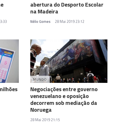
me
abertura do Desporto Escolar
na Madeira
3:33
Nélio Gomes
28 Mai 2019 23:12
MUNDO
milhões
Negociações entre governo
venezuelano e oposição
decorrem sob mediação da
Noruega
28 Mai 2019 21:15