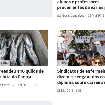
alunos e professores
provenientes de vários 
Sandra S. Gonçalves
28 Mai 2019 
O DIA
PAÍS
eendeu 116 quilos de
Sindicatos de enfermei
 lota do Caniçal
dizem-se enganados c
diploma sobre carreira
s Ferro
28 Mai 2019 16:53
28 Mai 2019 16:53