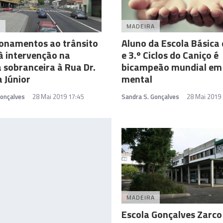
A
MADEIRA
onamentos ao trânsito
Aluno da Escola Básica 
à intervenção na
e 3.º Ciclos do Caniço é
 sobranceira à Rua Dr.
bicampeão mundial em 
 Júnior
mental
Gonçalves
28 Mai 2019 17:45
Sandra S. Gonçalves
28 Mai 2019 
MADEIRA
Escola Gonçalves Zarco