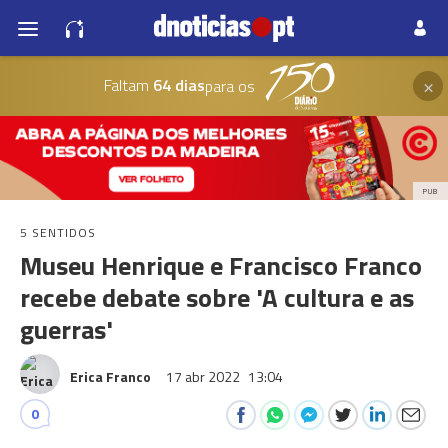
×
Faltam
64 dias
para os
PUB
5 SENTIDOS
Museu Henrique e Francisco Franco
recebe debate sobre 'A cultura e as
guerras'
Erica Franco
17 abr 2022
13:04
0