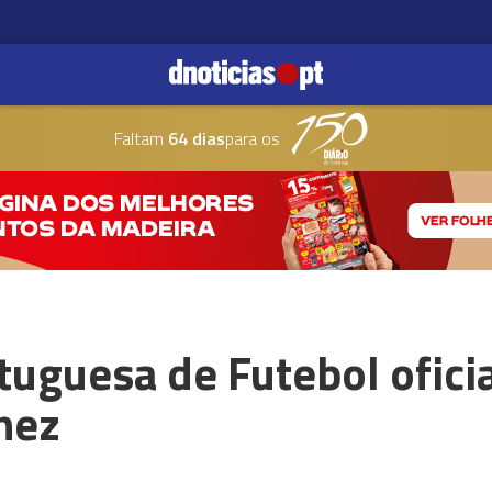
Faltam
64 dias
para os
uguesa de Futebol oficia
nez