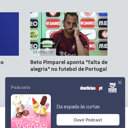
DESPORTO
no
Beto Pimparel aponta "falta de
alegria" no futebol de Portugal
×
Agência Lusa
7 Jul 16:35
Podcasts
Da espada às curtas
Ouvir Podcast
© 2026 Empresa Diário de Notícias, Lda.