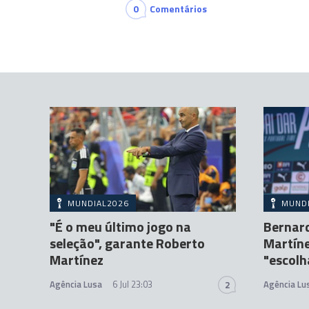
0
Comentários
MUNDIAL2026
MUND
"É o meu último jogo na
Bernard
seleção", garante Roberto
Martíne
Martínez
"escolh
Agência Lusa
6 Jul 23:03
Agência Lu
2