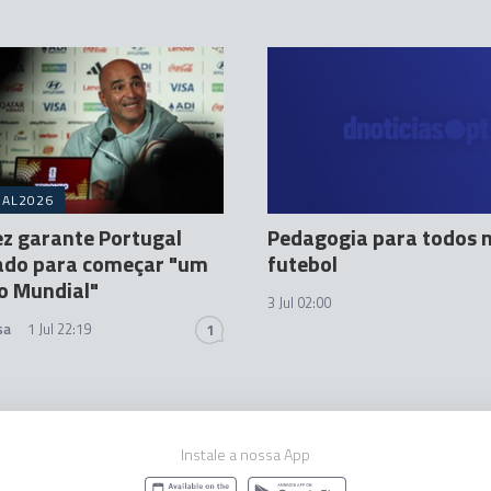
IAL2026
z garante Portugal
Pedagogia para todos 
ado para começar "um
futebol
o Mundial"
3 Jul 02:00
sa
1 Jul 22:19
1
Instale a nossa App