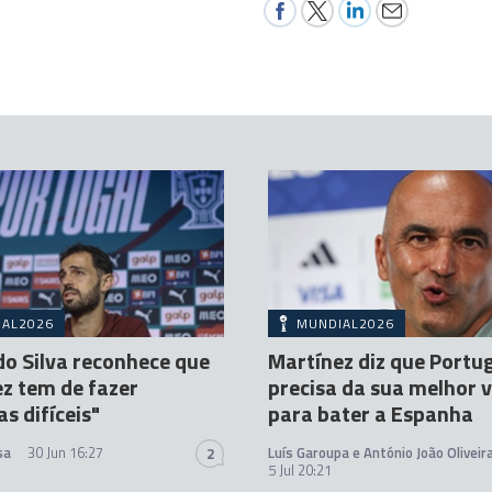
IAL2026
MUNDIAL2026
o Silva reconhece que
Martínez diz que Portu
z tem de fazer
precisa da sua melhor 
as difíceis"
para bater a Espanha
sa
30 Jun 16:27
Luís Garoupa e António João Oliveir
2
5 Jul 20:21