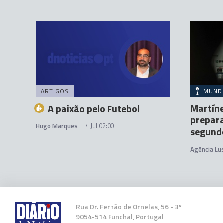
ARTIGOS
MUND
Martíne
A paixão pelo Futebol
prepar
Hugo Marques
4 Jul 02:00
segund
Agência Lu
Rua Dr. Fernão de Ornelas, 56 - 3º
9054-514 Funchal, Portugal