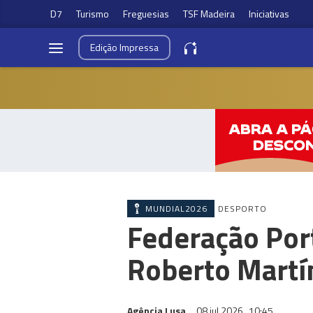
D7
Turismo
Freguesias
TSF Madeira
Iniciativas
Edição
Impressa
MUNDIAL2026
DESPORTO
Federação Port
Roberto Martí
Agência Lusa
08 jul 2026
10:45