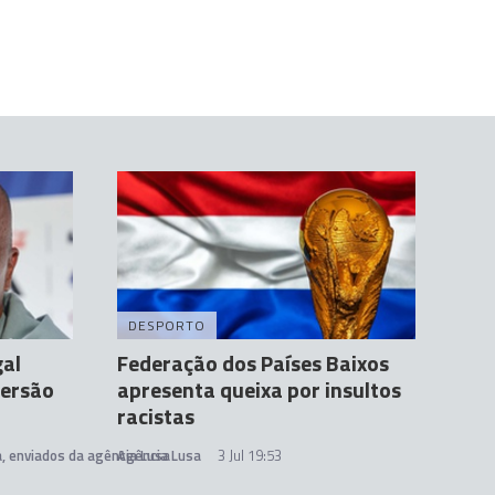
DESPORTO
gal
Federação dos Países Baixos
versão
apresenta queixa por insultos
racistas
a, enviados da agência Lusa
Agência Lusa
3 Jul 19:53