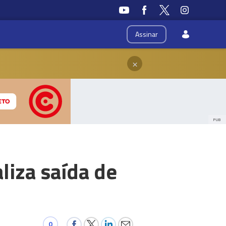
Assinar
×
PUB
liza saída de
0