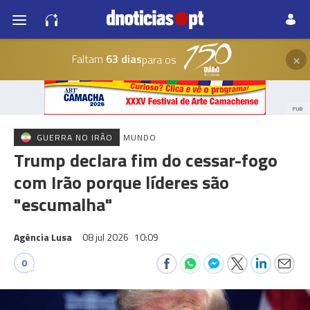
×
Faltam
63 dias
para os
PUB
GUERRA NO IRÃO
MUNDO
Trump declara fim do cessar-fogo
com Irão porque líderes são
"escumalha"
Agência Lusa
08 jul 2026
10:09
0