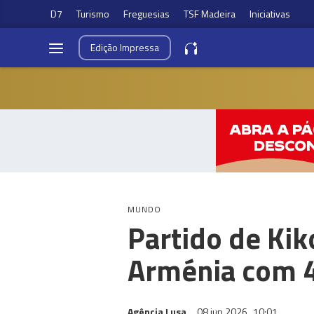
D7
Turismo
Freguesias
TSF Madeira
Iniciativas
Edição
Impressa
MUNDO
Partido de Kik
Arménia com 4
Agência Lusa
08 jun 2026
10:01