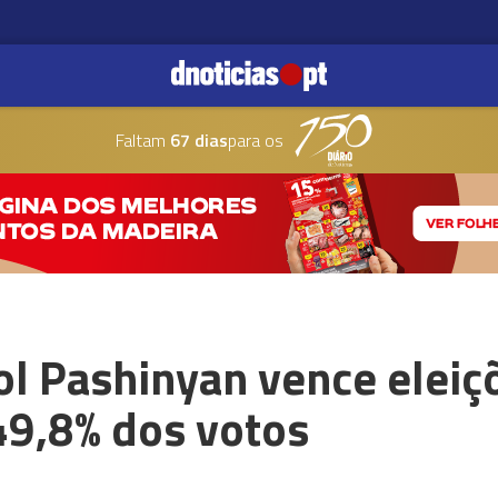
Faltam
67 dias
para os
ol Pashinyan vence eleiç
9,8% dos votos