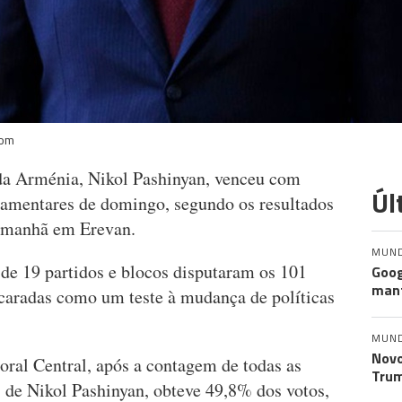
com
 da Arménia, Nikol Pashinyan, venceu com
Úl
rlamentares de domingo, segundo os resultados
e manhã em Erevan.
MUN
 de 19 partidos e blocos disputaram os 101
Goog
mant
caradas como um teste à mudança de políticas
MUN
Novo
ral Central, após a contagem de todas as
Trum
, de Nikol Pashinyan, obteve 49,8% dos votos,