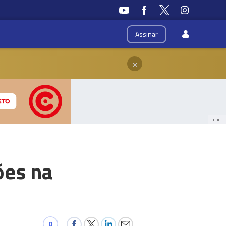
Assinar
×
PUB
ões na
0