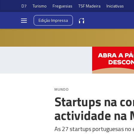
D7
Turismo
Freguesias
TSF Madeira
Iniciativas
Edição
Impressa
MUNDO
Startups na c
actividade na
As 27 startups portuguesas no