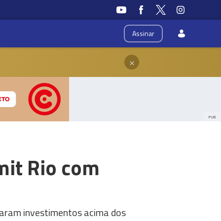
Assinar
×
PUB
mit Rio com
taram investimentos acima dos