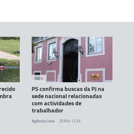
PAÍS
recido
PS confirma buscas da PJ na
imbra
sede nacional relacionadas
com actividades de
trabalhador
Agência Lusa
28 Mai 12:34