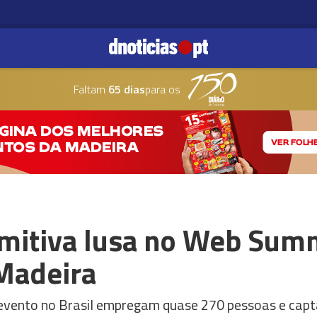
Faltam
65 dias
para os
omitiva lusa no Web Sum
 Madeira
 evento no Brasil empregam quase 270 pessoas e cap