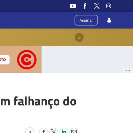
Assinar
×
PUB
em falhanço do
0