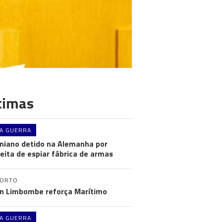
timas
A GUERRA
niano detido na Alemanha por
eita de espiar fábrica de armas
PORTO
n Limbombe reforça Marítimo
A GUERRA