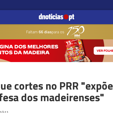
Faltam
66 dias
para os
que cortes no PRR "expõ
fesa dos madeirenses"
10:11