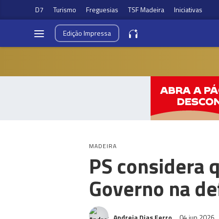
D7
Turismo
Freguesias
TSF Madeira
Iniciativas
Edição
Impressa
MADEIRA
PS considera 
Governo na de
Andreia Dias Ferro
04 jun 2026