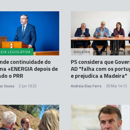
EIA LEGISLATIVA
MADEIRA
nde continuidade do
PS considera que Gover
ma +ENERGIA depois de
AD "falha com os port
ado o PRR
e prejudica a Madeira"
tas Sousa
2 Jun 10:32
Andreia Dias Ferro
30 Mai 14:13