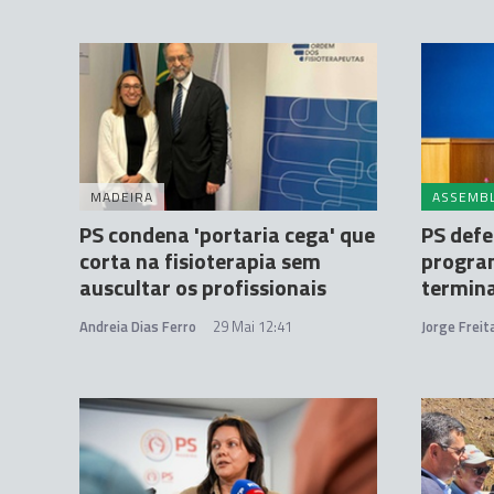
MADEIRA
ASSEMBL
PS condena 'portaria cega' que
PS defe
corta na fisioterapia sem
progra
auscultar os profissionais
termin
Andreia Dias Ferro
29 Mai 12:41
Jorge Frei