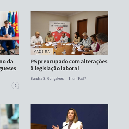
MADEIRA
no da
PS preocupado com alterações
ugueses
à legislação laboral
Sandra S. Gonçalves
1 Jun 16:37
2