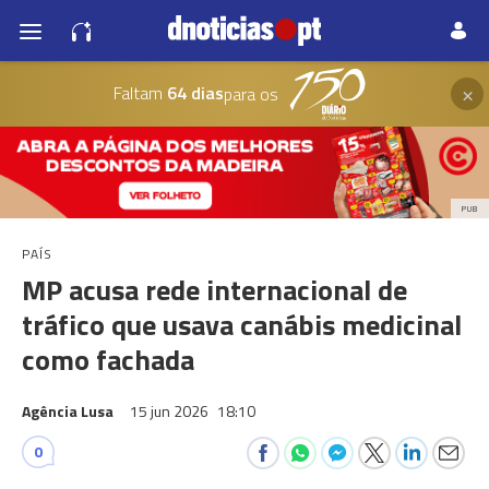
×
Faltam
64 dias
para os
PUB
PAÍS
MP acusa rede internacional de
tráfico que usava canábis medicinal
como fachada
Agência Lusa
15 jun 2026
18:10
0