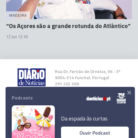
MADEIRA
“Os Açores são a grande rotunda do Atlântico”
12 Jun 12:18
Rua Dr. Fernão de Ornelas, 56 - 3º
9054-514 Funchal, Portugal
291 202 300
×
Podcasts
Instale a nossa App
Da espada às curtas
Ouvir Podcast