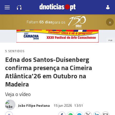
×
Faltam
65 dias
para os
PUB
5 SENTIDOS
Edna dos Santos-Duisenberg
confirma presença na Cimeira
Atlântica'26 em Outubro na
Madeira
Veja o vídeo
João Filipe Pestana
15 jun 2026
13:51
0