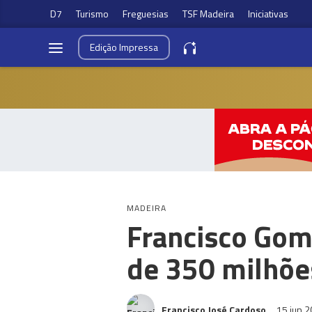
D7
Turismo
Freguesias
TSF Madeira
Iniciativas
Edição
Impressa
MADEIRA
Francisco Gom
de 350 milhõe
Francisco José Cardoso
15 jun 