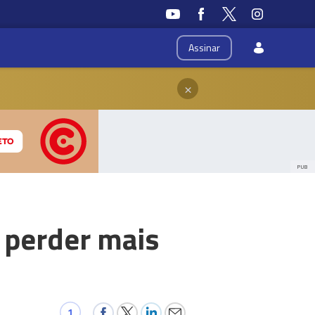
Assinar
×
PUB
 perder mais
1