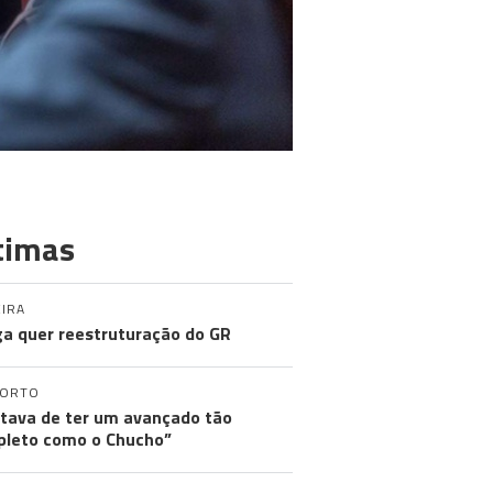
timas
IRA
a quer reestruturação do GR
PORTO
tava de ter um avançado tão
leto como o Chucho”