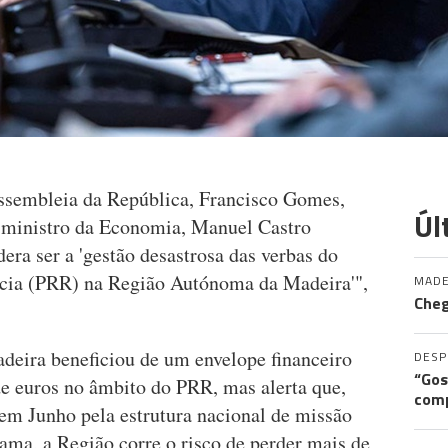
sembleia da República, Francisco Gomes,
Úl
o ministro da Economia, Manuel Castro
era ser a 'gestão desastrosa das verbas do
ncia (PRR) na Região Autónoma da Madeira'",
MADE
Cheg
deira beneficiou de um envelope financeiro
DES
“Gos
de euros no âmbito do PRR, mas alerta que,
comp
 em Junho pela estrutura nacional de missão
ama, a Região corre o risco de perder mais de