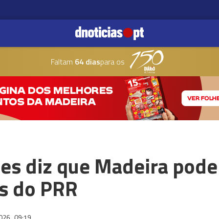
Faltam
64 dias
para os
es diz que Madeira pode
s do PRR
2026
09:19