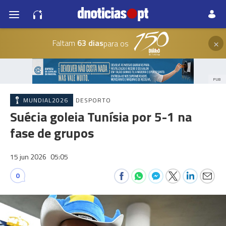
×
Faltam
63 dias
para os
PUB
MUNDIAL2026
DESPORTO
Suécia goleia Tunísia por 5-1 na
fase de grupos
15 jun 2026
05:05
0