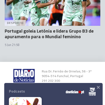
DESPORTO
Portugal goleia Letónia e lidera Grupo B3 de
apuramento para o Mundial feminino
5 Jun 21:58
Rua Dr. Fernão de Ornelas, 56 - 3º
9054-514 Funchal, Portugal
291 202 300
×
Podcasts
Instale a nossa App