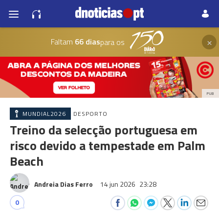
×
Faltam
66 dias
para os
PUB
MUNDIAL2026
DESPORTO
Treino da selecção portuguesa em
risco devido a tempestade em Palm
Beach
Andreia Dias Ferro
14 jun 2026
23:28
0