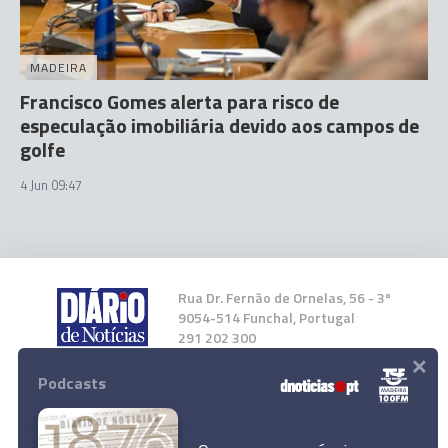
MADEIRA
Francisco Gomes alerta para risco de
especulação imobiliária devido aos campos de
golfe
4 Jun 09:47
Rua Dr. Fernão de Ornelas, 56 - 3º
9054-514 Funchal, Portugal
291 202 300
×
Podcasts
Instale a nossa App