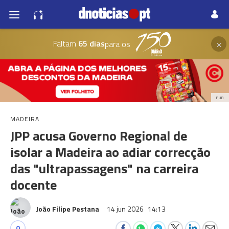
×
Faltam
65 dias
para os
PUB
MADEIRA
JPP acusa Governo Regional de
isolar a Madeira ao adiar correcção
das "ultrapassagens" na carreira
docente
João Filipe Pestana
14 jun 2026
14:13
0