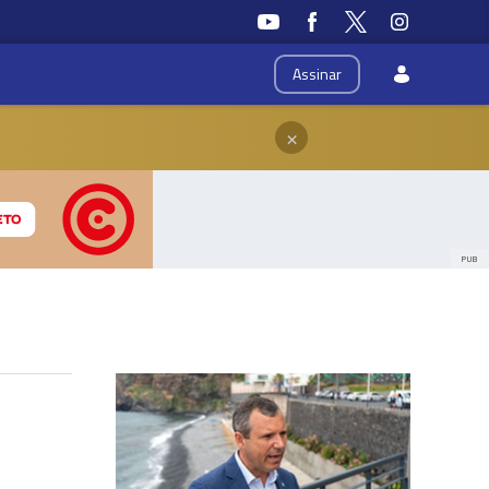
Assinar
×
PUB