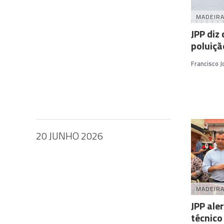
MADEIR
JPP diz
poluiçã
Francisco 
20 JUNHO 2026
MADEIR
JPP ale
técnico