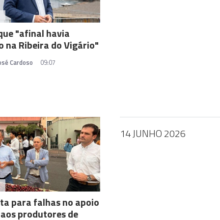
A
 que "afinal havia
o na Ribeira do Vigário"
José Cardoso
09:07
14 JUNHO 2026
A
rta para falhas no apoio
 aos produtores de