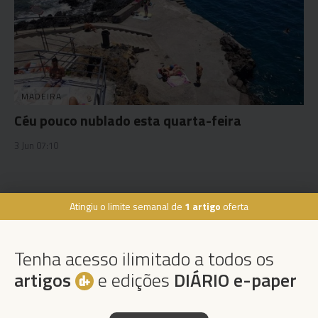
MADEIRA
Céu pouco nublado esta quarta-feira
3 Jun 07:10
Atingiu o limite semanal de
1 artigo
oferta
Rua Dr. Fernão de Ornelas, 56 - 3º
9054-514 Funchal, Portugal
Tenha acesso ilimitado a todos os
291 202 300
×
artigos
e edições
DIÁRIO e-paper
Podcasts
Instale a nossa App