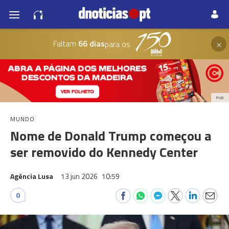
×
Faltam
66 dias
para os
PUB
MUNDO
Nome de Donald Trump começou a
ser removido do Kennedy Center
Agência Lusa
13 jun 2026
10:59
0