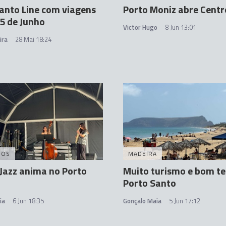
anto Line com viagens
Porto Moniz abre Centr
 5 de Junho
Victor Hugo
8 Jun 13:01
ira
28 Mai 18:24
DOS
MADEIRA
Jazz anima no Porto
Muito turismo e bom t
Porto Santo
ia
6 Jun 18:35
Gonçalo Maia
5 Jun 17:12