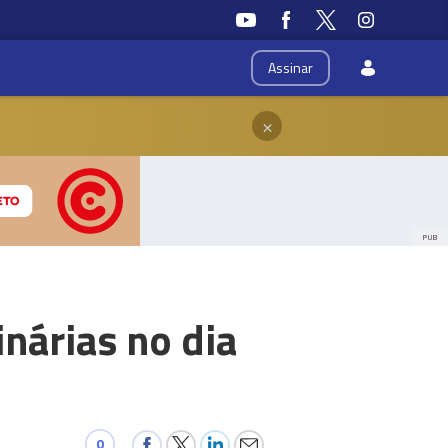
Assinar
×
PUB
nárias no dia
0