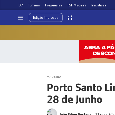
D7
Turismo
Freguesias
TSF Madeira
Iniciativas
Edição
Impressa
MADEIRA
Porto Santo Li
28 de Junho
João Filipe Pestana
11 jun 2026