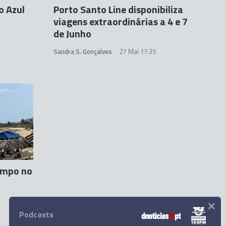
o Azul
Porto Santo Line disponibiliza
viagens extraordinárias a 4 e 7
de Junho
Sandra S. Gonçalves
27 Mai 17:35
empo no
×
Podcasts