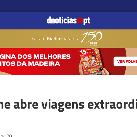
Faltam
64 dias
para os
ne abre viagens extraordi
14:20