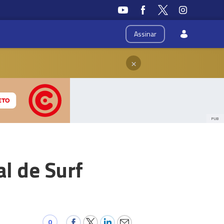
Assinar
×
PUB
l de Surf
0