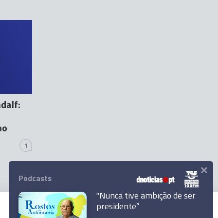
dalf:
po
1
×
Podcasts
"Nunca tive ambição de ser
presidente”