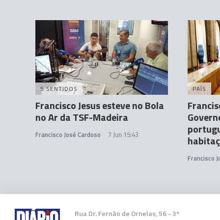
5 SENTIDOS
PAÍS
Francisco Jesus esteve no Bola
Franci
no Ar da TSF-Madeira
Governo
portugu
Francisco José Cardoso
7 Jun 15:43
habita
Francisco 
Rua Dr. Fernão de Ornelas, 56 - 3º