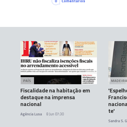
0
Comentários
PAÍS
MADEIR
Fiscalidade na habitação em
'Espelh
destaque na imprensa
Francis
nacional
naciona
te'
Agência Lusa
8 Jun 07:30
Sandra S. 