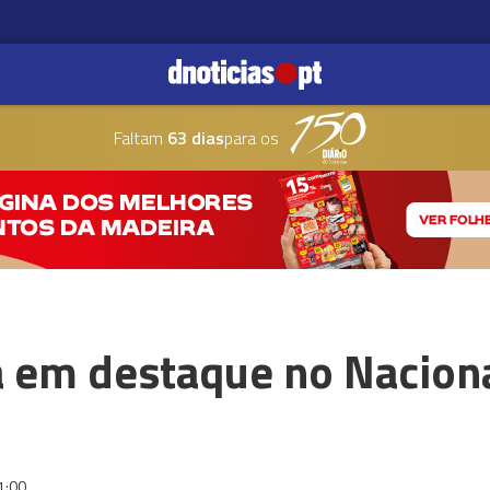
Faltam
63 dias
para os
a em destaque no Naciona
1:00