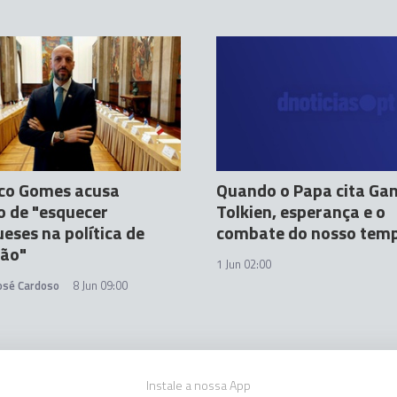
sco Gomes acusa
Quando o Papa cita Gan
 de "esquecer
Tolkien, esperança e o
eses na política de
combate do nosso tem
ção"
1 Jun 02:00
José Cardoso
8 Jun 09:00
Instale a nossa App