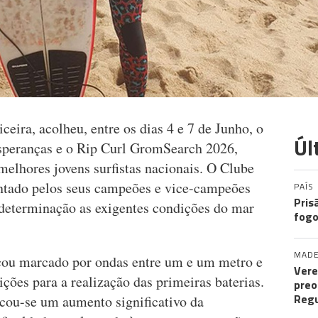
iceira, acolheu, entre os dias 4 e 7 de Junho, o
Úl
peranças e o Rip Curl GromSearch 2026,
melhores jovens surfistas nacionais. O Clube
entado pelos seus campeões e vice-campeões
PAÍS
Pris
determinação as exigentes condições do mar
fogo
MADE
icou marcado por ondas entre um e um metro e
Vere
ões para a realização das primeiras baterias.
preo
Regu
icou-se um aumento significativo da