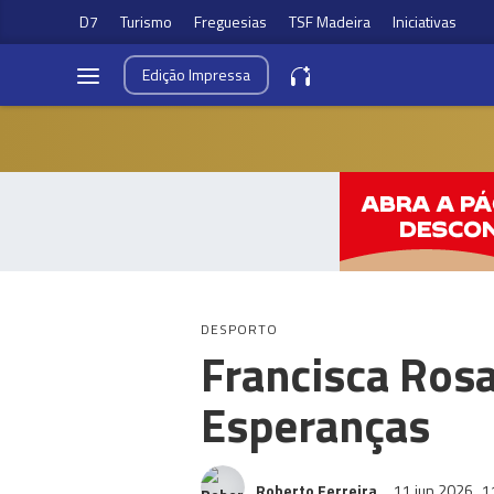
D7
Turismo
Freguesias
TSF Madeira
Iniciativas
Edição
Impressa
DESPORTO
Francisca Ros
Esperanças
Roberto Ferreira
11 jun 2026
1