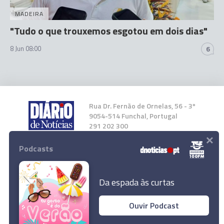
MADEIRA
"Tudo o que trouxemos esgotou em dois dias"
8 Jun 08:00
6
Rua Dr. Fernão de Ornelas, 56 - 3º
9054-514 Funchal, Portugal
291 202 300
×
Podcasts
Instale a nossa App
Da espada às curtas
Ouvir Podcast
© 2026 Empresa Diário de Notícias, Lda.