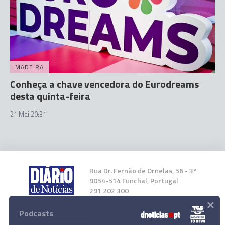
MADEIRA
Conheça a chave vencedora do Eurodreams
desta quinta-feira
21 Mai 20:31
Rua Dr. Fernão de Ornelas, 56 - 3º
9054-514 Funchal, Portugal
291 202 300
×
Podcasts
Instale a nossa App