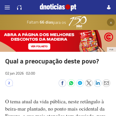
×
Faltam
66 dias
para os
PUB
Qual a preocupação deste povo?
02 jun 2026
02:00
2
O tema atual da vida pública, neste retângulo à
beira-mar plantado, no ponto mais ocidental da
Europa, e que mais atenções tem desviado, para