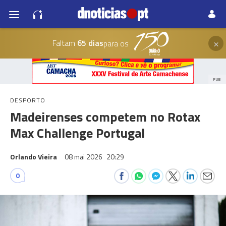
×
Faltam
65 dias
para os
PUB
DESPORTO
Madeirenses competem no Rotax
Max Challenge Portugal
Orlando Vieira
08 mai 2026
20:29
0