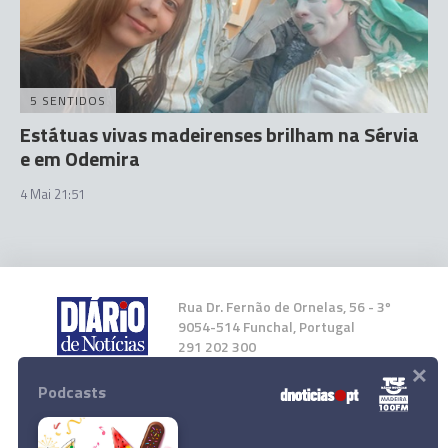
5 SENTIDOS
Estátuas vivas madeirenses brilham na Sérvia
e em Odemira
4 Mai 21:51
Rua Dr. Fernão de Ornelas, 56 - 3º
9054-514 Funchal, Portugal
291 202 300
×
Podcasts
Instale a nossa App