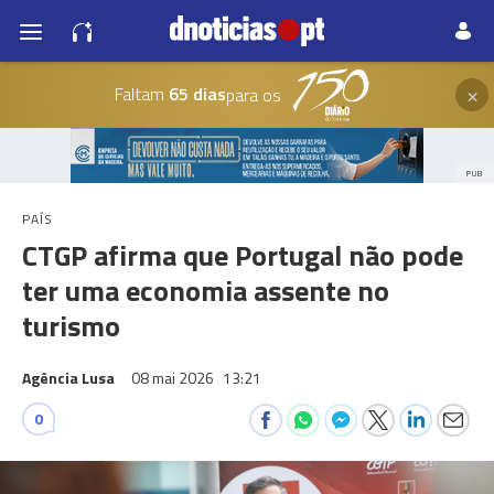
×
Faltam
65 dias
para os
PUB
PAÍS
CTGP afirma que Portugal não pode
ter uma economia assente no
turismo
Agência Lusa
08 mai 2026
13:21
0