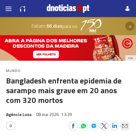
×
Faltam
66 dias
para os
PUB
MUNDO
Bangladesh enfrenta epidemia de
sarampo mais grave em 20 anos
com 320 mortos
Agência Lusa
08 mai 2026
13:39
0