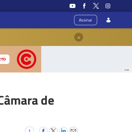
Assinar
×
PUB
a Câmara de
1