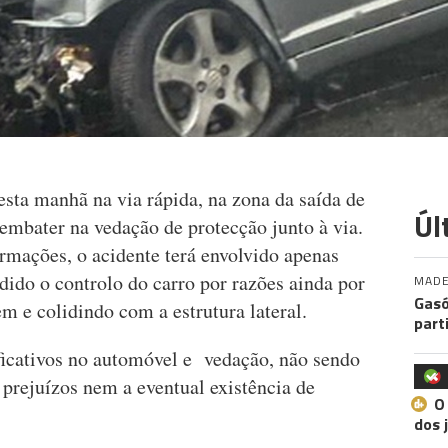
esta manhã na via rápida, na zona da saída de
Úl
mbater na vedação de protecção junto à via.
rmações, o acidente terá envolvido apenas
dido o controlo do carro por razões ainda por
MADE
Gasó
em e colidindo com a estrutura lateral.
part
icativos no automóvel e vedação, não sendo
 prejuízos nem a eventual existência de
O
dos 