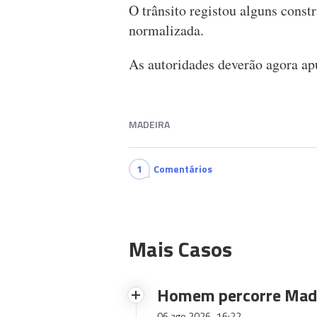
O trânsito registou alguns const
normalizada.
As autoridades deverão agora apu
MADEIRA
1
Comentários
Mais Casos
Homem percorre Made
06 ago 2026
16:22