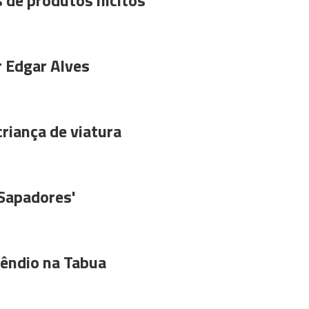
 de produtos ilícitos
r Edgar Alves
riança de viatura
'Sapadores'
êndio na Tabua