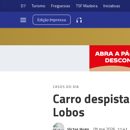
D7
Turismo
Freguesias
TSF Madeira
Iniciativas
Edição
Impressa
CASOS DO DIA
Carro despista
Lobos
Victor Hugo
05 mai 2026
11:41