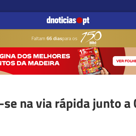
Faltam
66 dias
para os
-se na via rápida junto 