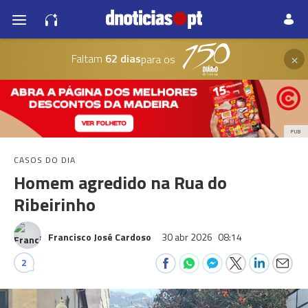
×
Faltam
62 dias
para os
PUB
CASOS DO DIA
Homem agredido na Rua do
Ribeirinho
Francisco José Cardoso
30 abr 2026
08:14
2