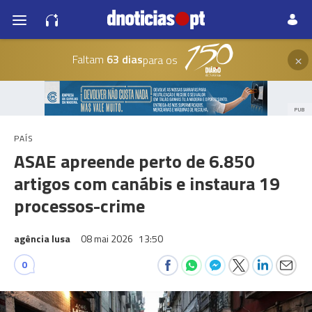
×
Faltam
63 dias
para os
PUB
PAÍS
ASAE apreende perto de 6.850
artigos com canábis e instaura 19
processos-crime
agência lusa
08 mai 2026
13:50
0