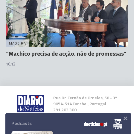
MADEIRA
“Machico precisa de acção, não de promessas”
10:13
Rua Dr. Fernão de Ornelas, 56 - 3º
9054-514 Funchal, Portugal
291 202 300
×
Podcasts
Instale a nossa App