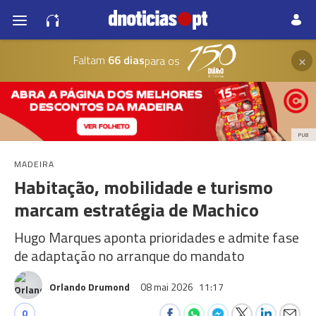
×
Faltam
66 dias
para os
PUB
MADEIRA
Habitação, mobilidade e turismo
marcam estratégia de Machico
Hugo Marques aponta prioridades e admite fase
de adaptação no arranque do mandato
Orlando Drumond
08 mai 2026
11:17
0