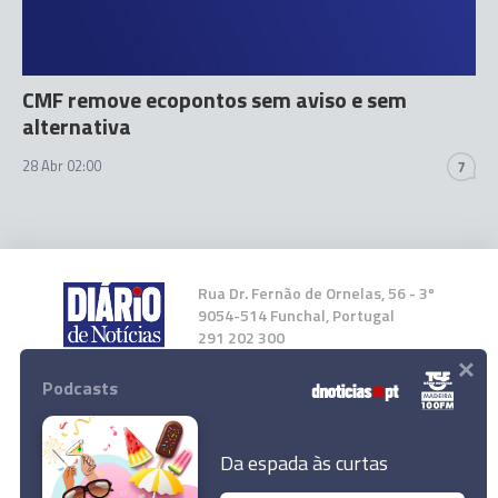
CMF remove ecopontos sem aviso e sem
alternativa
28 Abr 02:00
7
Rua Dr. Fernão de Ornelas, 56 - 3º
9054-514 Funchal, Portugal
291 202 300
×
Podcasts
Instale a nossa App
Da espada às curtas