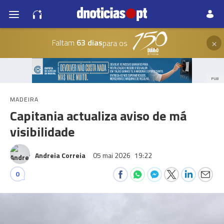
×
Faltam
63 dias
para os
PUB
MADEIRA
Capitania actualiza aviso de má
visibilidade
Andreia Correia
05 mai 2026
19:22
0