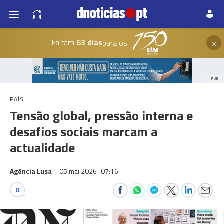
×
Faltam
63 dias
para os
PUB
PAÍS
Tensão global, pressão interna e
desafios sociais marcam a
actualidade
Agência Lusa
05 mai 2026
07:16
0