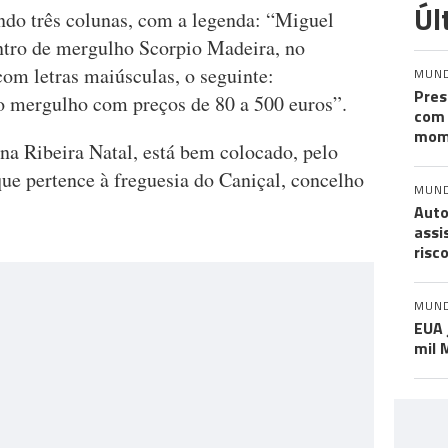
Úl
ndo três colunas, com a legenda: “Miguel
ntro de mergulho Scorpio Madeira, no
om letras maiúsculas, o seguinte:
MUN
Pres
o mergulho com preços de 80 a 500 euros”.
com 
mom
na Ribeira Natal, está bem colocado, pelo
 que pertence à freguesia do Caniçal, concelho
MUN
Auto
assi
risc
MUN
EUA 
mil 