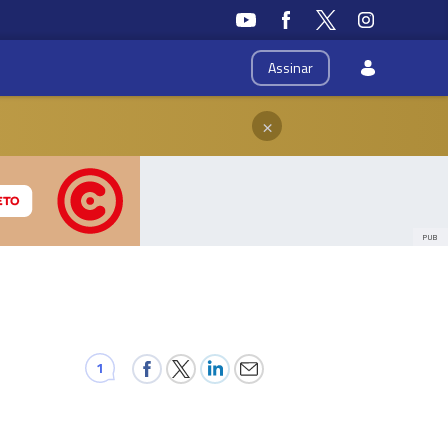
Assinar
×
PUB
1