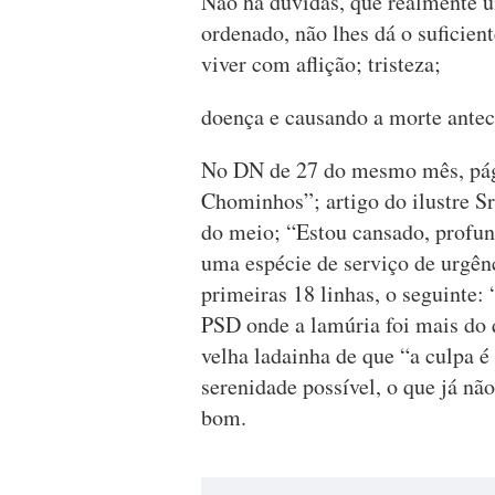
Não há dúvidas, que realmente u
ordenado, não lhes dá o suficien
viver com aflição; tristeza;
doença e causando a morte antec
No DN de 27 do mesmo mês, pági
Chominhos”; artigo do ilustre S
do meio; “Estou cansado, profun
uma espécie de serviço de urgênc
primeiras 18 linhas, o seguinte
PSD onde a lamúria foi mais do q
velha ladainha de que “a culpa 
serenidade possível, o que já nã
bom.