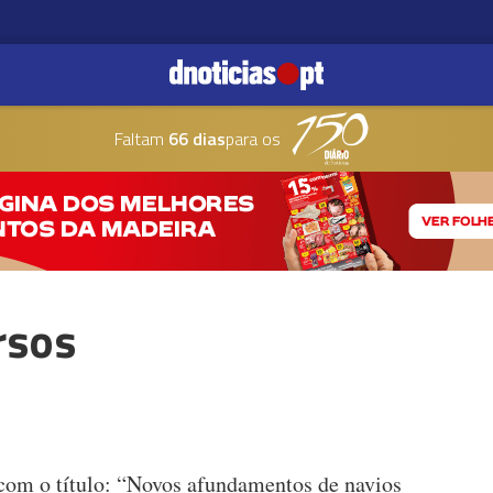
Faltam
66 dias
para os
rsos
 com o título: “Novos afundamentos de navios