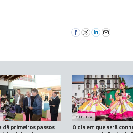
A
MADEIRA
 dá primeiros passos
O dia em que será conh