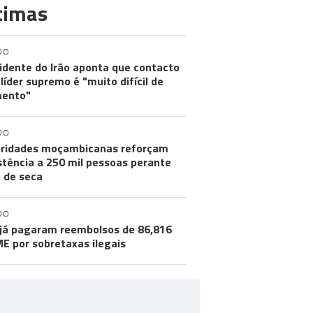
timas
DO
idente do Irão aponta que contacto
líder supremo é "muito difícil de
ento"
DO
ridades moçambicanas reforçam
stência a 250 mil pessoas perante
o de seca
DO
já pagaram reembolsos de 86,816
ME por sobretaxas ilegais