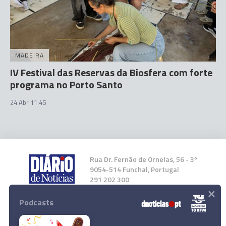
MADEIRA
IV Festival das Reservas da Biosfera com forte
programa no Porto Santo
24 Abr 11:45
Rua Dr. Fernão de Ornelas, 56 - 3º
9054-514 Funchal, Portugal
291 202 300
×
Podcasts
Instale a nossa App