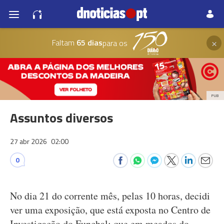
×
Faltam
65 dias
para os
PUB
Assuntos diversos
27 abr 2026
02:00
0
No dia 21 do corrente mês, pelas 10 horas, decidi
ver uma exposição, que está exposta no Centro de
Investigação do Funchal; que em meados do