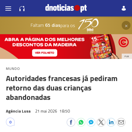
×
Faltam
65 dias
para os
PUB
MUNDO
Autoridades francesas já pediram
retorno das duas crianças
abandonadas
Agência Lusa
21 mai 2026
18:50
0