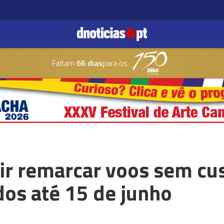
Faltam
66 dias
para os
tir remarcar voos sem cu
dos até 15 de junho