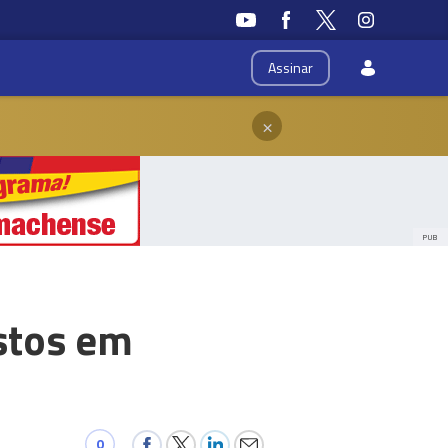
Assinar
×
PUB
stos em
0