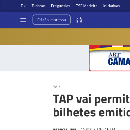
D7
Turismo
Freguesias
TSF Madeira
Iniciativas
Edição
Impressa
PAÍS
TAP vai permi
bilhetes emiti
agência lusa
15 mai 2026
16:03