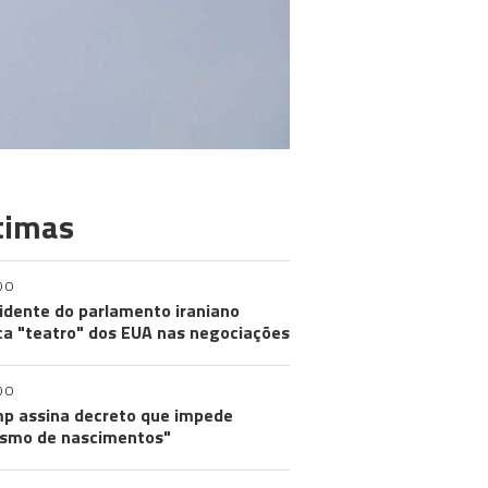
timas
DO
idente do parlamento iraniano
ica "teatro" dos EUA nas negociações
DO
p assina decreto que impede
ismo de nascimentos"