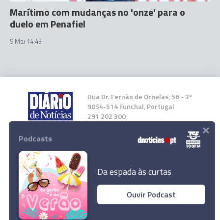
Marítimo com mudanças no 'onze' para o
duelo em Penafiel
9 Mai 14:43
Rua Dr. Fernão de Ornelas, 56 - 3º
9054-514 Funchal, Portugal
291 202 300
×
Podcasts
Instale a nossa App
Da espada às curtas
Ouvir Podcast
© 2026 Empresa Diário de Notícias, Lda.
Todos os direitos reservados.