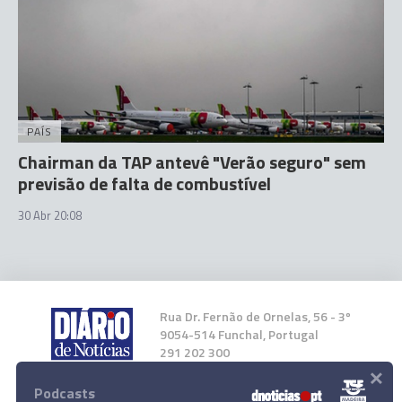
PAÍS
Chairman da TAP antevê "Verão seguro" sem
previsão de falta de combustível
30 Abr 20:08
Rua Dr. Fernão de Ornelas, 56 - 3º
9054-514 Funchal, Portugal
291 202 300
×
Podcasts
Instale a nossa App