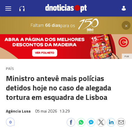
×
Faltam
66 dias
para os
PUB
PAÍS
Ministro antevê mais polícias
detidos hoje no caso de alegada
tortura em esquadra de Lisboa
Agência Lusa
05 mai 2026
13:29
0