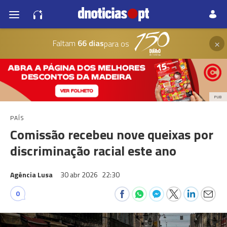
×
Faltam
66 dias
para os
PUB
PAÍS
Comissão recebeu nove queixas por
discriminação racial este ano
Agência Lusa
30 abr 2026
22:30
0