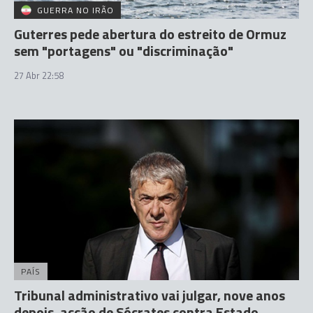
GUERRA NO IRÃO
Guterres pede abertura do estreito de Ormuz
sem "portagens" ou "discriminação"
27 Abr 22:58
PAÍS
Tribunal administrativo vai julgar, nove anos
depois, acção de Sócrates contra Estado