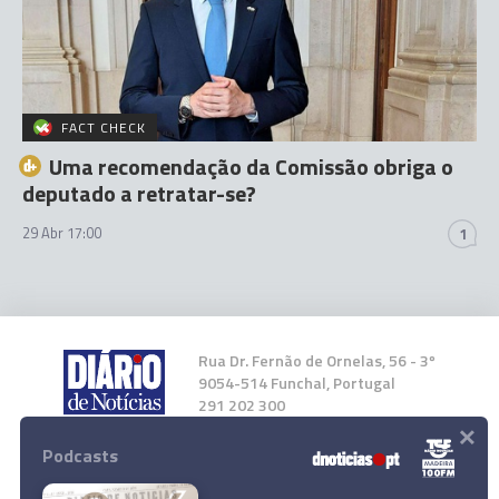
FACT CHECK
Uma recomendação da Comissão obriga o
deputado a retratar-se?
29 Abr 17:00
1
Rua Dr. Fernão de Ornelas, 56 - 3º
9054-514 Funchal, Portugal
291 202 300
×
Podcasts
Instale a nossa App