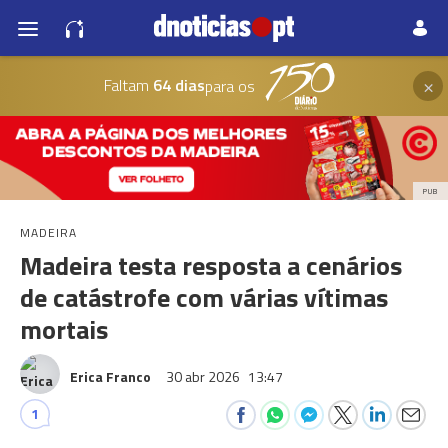
×
Faltam
64 dias
para os
PUB
MADEIRA
Madeira testa resposta a cenários
de catástrofe com várias vítimas
mortais
Erica Franco
30 abr 2026
13:47
1