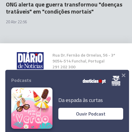
ONG alerta que guerra transformou "doenças
tratáveis" em "condições mortais"
20 Abr 22:56
Rua Dr. Fernão de Ornelas, 56 - 3º
9054-514 Funchal, Portugal
291 202 300
×
Podcasts
Instale a nossa App
Da espada às curtas
Ouvir Podcast
© 2026 Empresa Diário de Notícias, Lda.
Todos os direitos reservados.