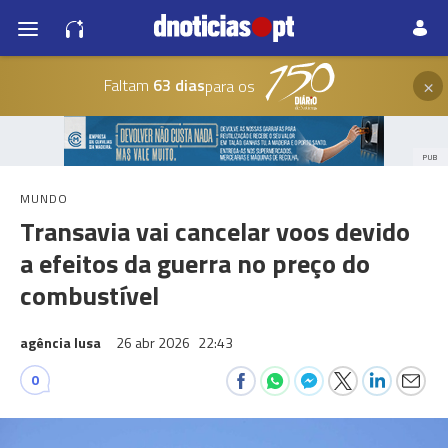
×
Faltam
63 dias
para os
PUB
MUNDO
Transavia vai cancelar voos devido
a efeitos da guerra no preço do
combustível
agência lusa
26 abr 2026
22:43
0