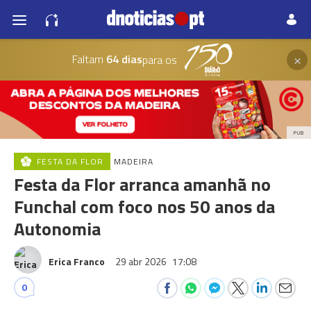
×
Faltam
64 dias
para os
PUB
FESTA DA FLOR
MADEIRA
Festa da Flor arranca amanhã no
Funchal com foco nos 50 anos da
Autonomia
Erica Franco
29 abr 2026
17:08
0