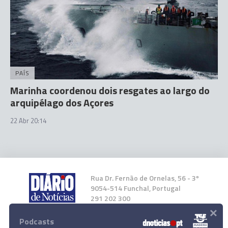
PAÍS
Marinha coordenou dois resgates ao largo do
arquipélago dos Açores
22 Abr 20:14
Rua Dr. Fernão de Ornelas, 56 - 3º
9054-514 Funchal, Portugal
291 202 300
×
Podcasts
Instale a nossa App