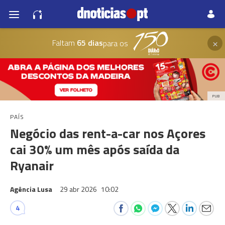
×
Faltam
65 dias
para os
PUB
PAÍS
Negócio das rent-a-car nos Açores
cai 30% um mês após saída da
Ryanair
Agência Lusa
29 abr 2026
10:02
4