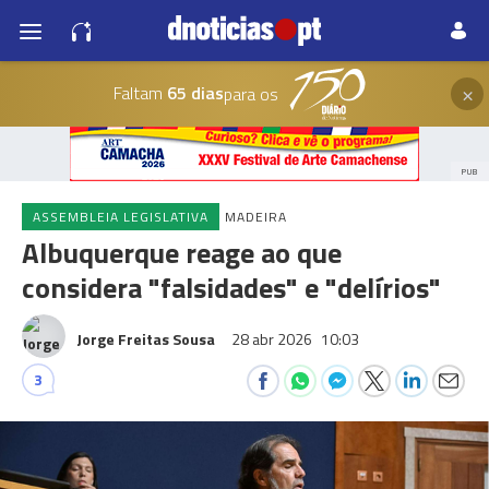
×
Faltam
65 dias
para os
PUB
ASSEMBLEIA LEGISLATIVA
MADEIRA
Albuquerque reage ao que
considera "falsidades" e "delírios"
Jorge Freitas Sousa
28 abr 2026
10:03
3