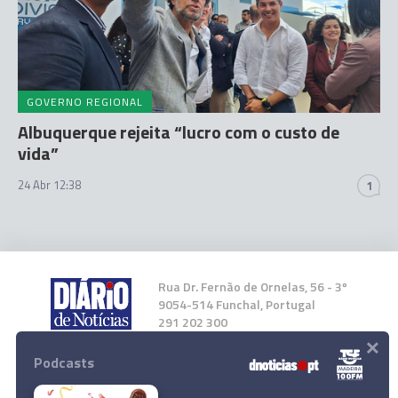
GOVERNO REGIONAL
Albuquerque rejeita “lucro com o custo de
vida”
24 Abr 12:38
1
Rua Dr. Fernão de Ornelas, 56 - 3º
9054-514 Funchal, Portugal
291 202 300
×
Podcasts
Instale a nossa App