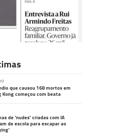
timas
DO
ndio que causou 168 mortos em
g Kong começou com beata
mas de 'nudes' criadas com IA
m de escola para escapar ao
ying'