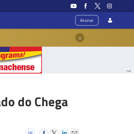
Assinar
×
PUB
tado do Chega
10