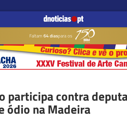
Faltam
64 dias
para os
o participa contra depu
e ódio na Madeira