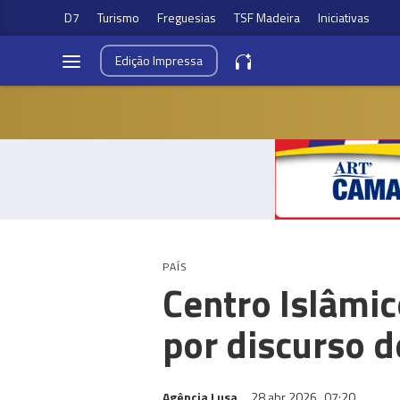
D7
Turismo
Freguesias
TSF Madeira
Iniciativas
Edição
Impressa
PAÍS
Centro Islâmic
por discurso d
Agência Lusa
28 abr 2026
07:20