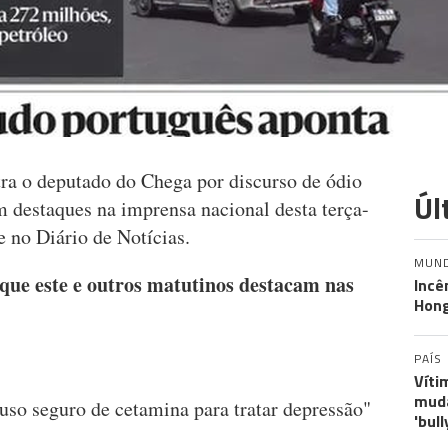
tra o deputado do Chega por discurso de ódio
Úl
 destaques na imprensa nacional desta terça-
 no Diário de Notícias.
MUN
 que este e outros matutinos destacam nas
Incê
Hon
PAÍS
Víti
muda
uso seguro de cetamina para tratar depressão"
'bull