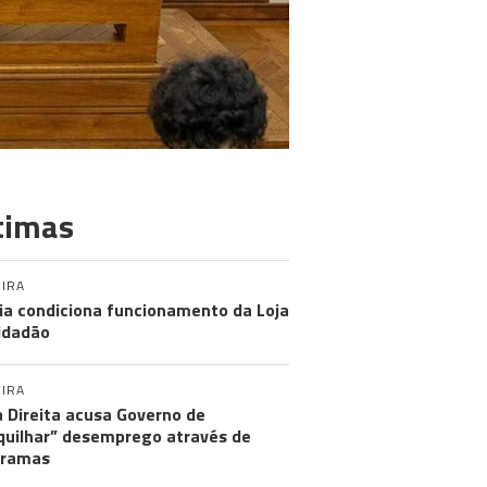
timas
IRA
ia condiciona funcionamento da Loja
idadão
IRA
 Direita acusa Governo de
uilhar” desemprego através de
gramas