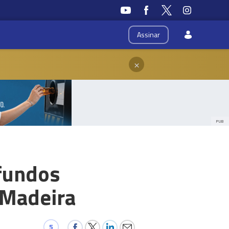
Assinar
×
PUB
fundos
 Madeira
5