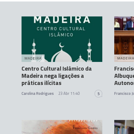
MADEIRA
MADEIR
Centro Cultural Islâmico da
Francis
Madeira nega ligações a
Albuque
práticas ilícitas
Autono
Carolina Rodrigues
23 Abr 11:40
Francisco 
5