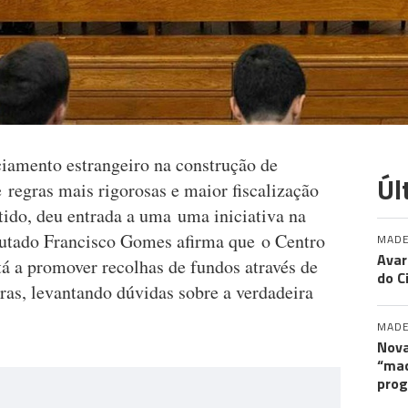
ciamento estrangeiro na construção de
Úl
 regras mais rigorosas e maior fiscalização
ntido, deu entrada a uma uma iniciativa na
utado Francisco Gomes afirma que o Centro
MADE
Avar
á a promover recolhas de fundos através de
do C
iras, levantando dúvidas sobre a verdadeira
MADE
Nova
“maq
pro