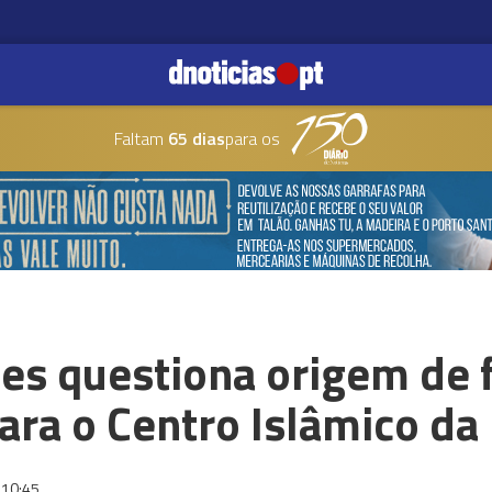
Faltam
65 dias
para os
es questiona origem de 
ara o Centro Islâmico da
10:45