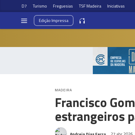
D7
Turismo
Freguesias
TSF Madeira
Iniciativas
Edição
Impressa
MADEIRA
Francisco Gom
estrangeiros p
Andreia Dias Ferro
27 abr 2026